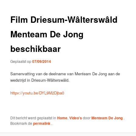
Film Driesum-Wâlterswâld
Menteam De Jong
beschikbaar
Geplaatst op
07/09/2014
Samenvatting van de deelname van Menteam De Jong aan de
wedstrijd in Driesum-Wâlterswâld.
httpv://youtu.be/DYL9M2Djba0
Dit bericht werd geplaatst in
Home
,
Video's
door
Menteam De Jong
.
Bookmark de
permalink
.