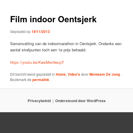
Film indoor Oentsjerk
Geplaatst op
19/11/2013
Samenvatting van de indoormarathon in Oentsjerk. Ondanks een
aantal strafpunten toch een 1e prijs behaald.
httpv://youtu.be/KwsMev9ecpY
Dit bericht werd geplaatst in
Home
,
Video's
door
Menteam De Jong
.
Bookmark de
permalink
.
Privacybeleid
Ondersteund door WordPress