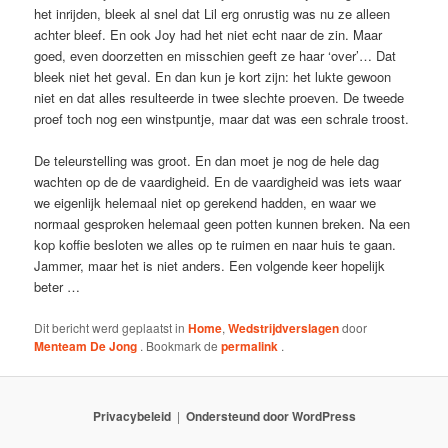
het inrijden, bleek al snel dat Lil erg onrustig was nu ze alleen
achter bleef. En ook Joy had het niet echt naar de zin. Maar
goed, even doorzetten en misschien geeft ze haar ‘over’… Dat
bleek niet het geval. En dan kun je kort zijn: het lukte gewoon
niet en dat alles resulteerde in twee slechte proeven. De tweede
proef toch nog een winstpuntje, maar dat was een schrale troost.
De teleurstelling was groot. En dan moet je nog de hele dag
wachten op de de vaardigheid. En de vaardigheid was iets waar
we eigenlijk helemaal niet op gerekend hadden, en waar we
normaal gesproken helemaal geen potten kunnen breken. Na een
kop koffie besloten we alles op te ruimen en naar huis te gaan.
Jammer, maar het is niet anders. Een volgende keer hopelijk
beter …
Dit bericht werd geplaatst in
Home
,
Wedstrijdverslagen
door
Menteam De Jong
. Bookmark de
permalink
.
Privacybeleid
Ondersteund door WordPress