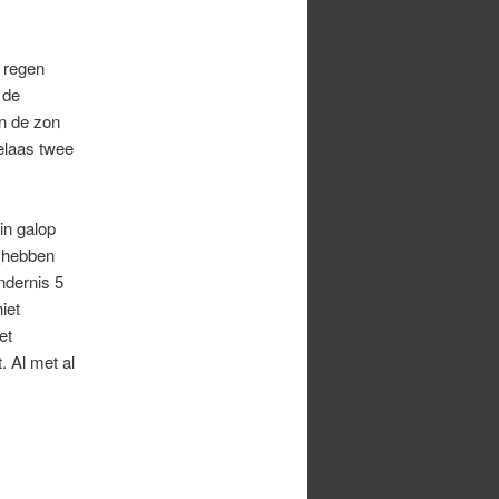
e regen
 de
n de zon
elaas twee
in galop
 (hebben
ndernis 5
iet
et
. Al met al