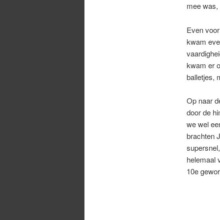
mee was, 
Even voor 
kwam even
vaardighei
kwam er oo
balletjes,
Op naar de
door de hi
we wel een
brachten J
supersnel,
helemaal v
10e geword