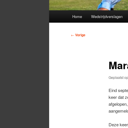
Hoofdmenu
Home
Wedstrijdverslagen
Bericht
←
Vorige
navigatie
Mar
Geplaatst o
Eind sept
keer dat z
afgelopen,
aangemel
Deze keer 