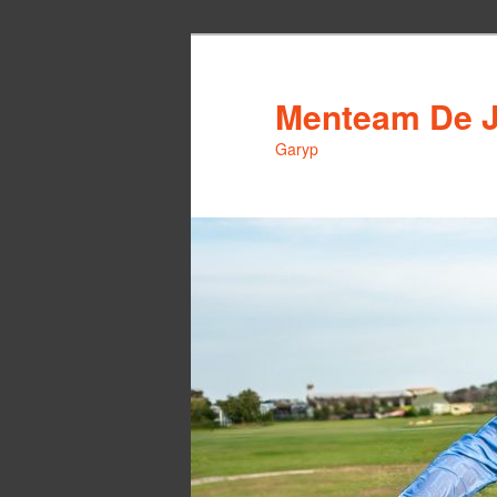
Spring
naar
de
Menteam De 
primaire
Garyp
inhoud