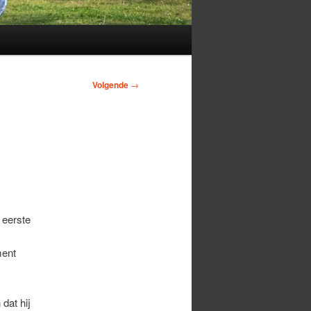
Volgende
→
 eerste
ment
dat hij