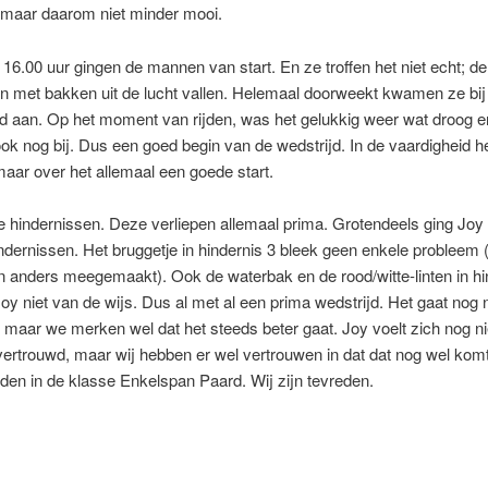
maar daarom niet minder mooi.
16.00 uur gingen de mannen van start. En ze troffen het niet echt; d
 met bakken uit de lucht vallen. Helemaal doorweekt kwamen ze bij
d aan. Op het moment van rijden, was het gelukkig weer wat droog e
k nog bij. Dus een goed begin van de wedstrijd. In de vaardigheid h
 maar over het allemaal een goede start.
 hindernissen. Deze verliepen allemaal prima. Grotendeels ging Joy 
ndernissen. Het bruggetje in hindernis 3 bleek geen enkele probleem
 anders meegemaakt). Ook de waterbak en de rood/witte-linten in hi
oy niet van de wijs. Dus al met al een prima wedstrijd. Het gaat nog n
 maar we merken wel dat het steeds beter gaat. Joy voelt zich nog ni
ertrouwd, maar wij hebben er wel vertrouwen in dat dat nog wel komt
en in de klasse Enkelspan Paard. Wij zijn tevreden.