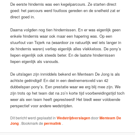
De eerste hindernis was een kegelparcours. Ze starten direct
goed: het parcours werd foutloos gereden en de snelheid zat er
direct goed in.
Daarna volgden nog tien hindernissen. En er was eigenlijk geen
enkele hindernis waar ook maar een hapering was. Op een
stuurfout van Tsjerk na (waardoor ze natuurlijk wel iets langer in
de hindernis waren) verliep eigenlijk alles vlekkeloos. De pony’s
liepen eigenlijk ook steeds beter. En de laatste hindernissen
liepen eigenlijk als vanouds.
De uitslagen zijn inmiddels bekend en Menteam De Jong is als
achtste geëindigd! En dat in een deelnemersveld van 42
dubbelspan pony’s. Een prestatie waar we erg blij mee zijn. We
zijn trots op het team dat na zo’n korte tijd voorbereidingstijd toch
weer als een team heeft gepresteerd! Het biedt weer voldoende
perspectief voor andere wedstrijden.
Dit bericht werd geplaatst in
Wedstrijdverslagen
door
Menteam De
Jong
. Bookmark de
permalink
.