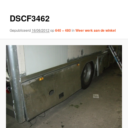
DSCF3462
Gepubliceerd
16/06/2012
op
640 × 480
in
Weer werk aan de winkel