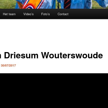
Het team
Video’s
Foto’s
Contact
m Driesum Wouterswoude
p
30/07/2017