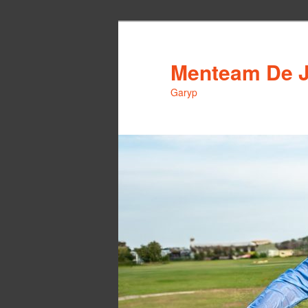
Spring
naar
de
Menteam De 
primaire
Garyp
inhoud