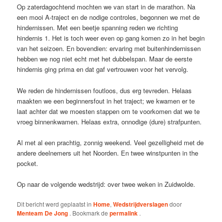
Op zaterdagochtend mochten we van start in de marathon. Na
een mooi A-traject en de nodige controles, begonnen we met de
hindernissen. Met een beetje spanning reden we richting
hindernis 1. Het is toch weer even op gang komen zo in het begin
van het seizoen. En bovendien: ervaring met buitenhindernissen
hebben we nog niet echt met het dubbelspan. Maar de eerste
hindernis ging prima en dat gaf vertrouwen voor het vervolg.
We reden de hindernissen foutloos, dus erg tevreden. Helaas
maakten we een beginnersfout in het traject; we kwamen er te
laat achter dat we moesten stappen om te voorkomen dat we te
vroeg binnenkwamen. Helaas extra, onnodige (dure) strafpunten.
Al met al een prachtig, zonnig weekend. Veel gezelligheid met de
andere deelnemers uit het Noorden. En twee winstpunten in the
pocket.
Op naar de volgende wedstrijd: over twee weken in Zuidwolde.
Dit bericht werd geplaatst in
Home
,
Wedstrijdverslagen
door
Menteam De Jong
. Bookmark de
permalink
.