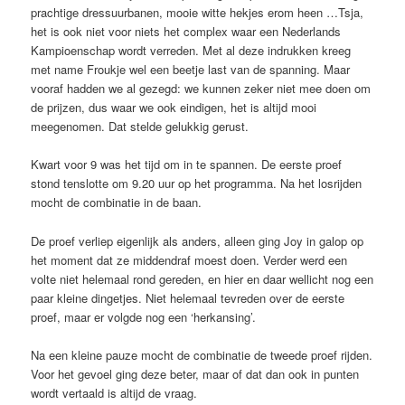
prachtige dressuurbanen, mooie witte hekjes erom heen …Tsja,
het is ook niet voor niets het complex waar een Nederlands
Kampioenschap wordt verreden. Met al deze indrukken kreeg
met name Froukje wel een beetje last van de spanning. Maar
vooraf hadden we al gezegd: we kunnen zeker niet mee doen om
de prijzen, dus waar we ook eindigen, het is altijd mooi
meegenomen. Dat stelde gelukkig gerust.
Kwart voor 9 was het tijd om in te spannen. De eerste proef
stond tenslotte om 9.20 uur op het programma. Na het losrijden
mocht de combinatie in de baan.
De proef verliep eigenlijk als anders, alleen ging Joy in galop op
het moment dat ze middendraf moest doen. Verder werd een
volte niet helemaal rond gereden, en hier en daar wellicht nog een
paar kleine dingetjes. Niet helemaal tevreden over de eerste
proef, maar er volgde nog een ‘herkansing’.
Na een kleine pauze mocht de combinatie de tweede proef rijden.
Voor het gevoel ging deze beter, maar of dat dan ook in punten
wordt vertaald is altijd de vraag.